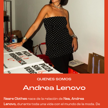
QUIENES SOMOS
Andrea Lenovo
Neare Clothes
nace de la relación de
Nea, Andrea
Lenovo,
durante toda una vida con el mundo de la moda. De